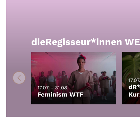
dieRegisseur*innen 
17.07
dR
17.07. - 31.08.
Feminism WTF
Kur
LEIHEN
LEI