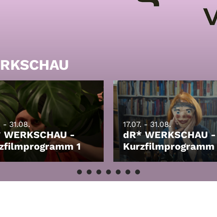
WERKSCHAU
. - 31.08.
17.07. - 31.08.
* WERKSCHAU -
dR* WERKSCHAU -
zfilmprogramm 1
Kurzfilmprogramm
HEN
LEIHEN