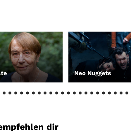
ate
Neo Nuggets
EN
LEIHEN
empfehlen dir