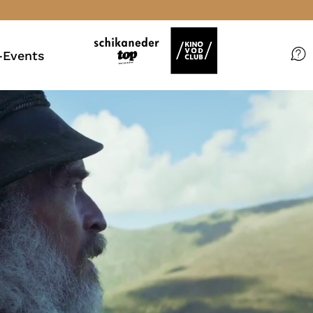
Events
Filme
Magazin
Kuratierungen
VOD-Events
So geht’s
Filmpakete