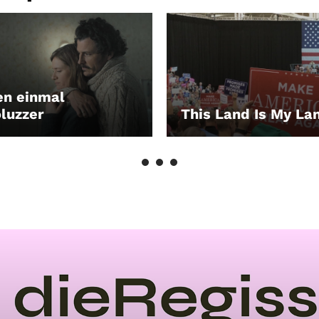
n einmal
luzzer
This Land Is My La
EN
LEIHEN