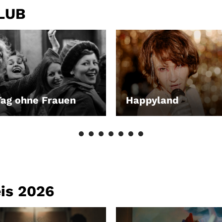
CLUB
Tag ohne Frauen
Happyland
EN
LEIHEN
eis 2026