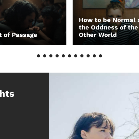
How to be Normal 
the Oddness of the
t of Passage
Other World
EN
LEIHEN