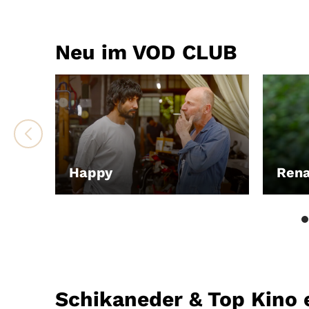
Neu im VOD CLUB
Happy
Ren
LEIHEN
LEIH
Schikaneder & Top Kino 