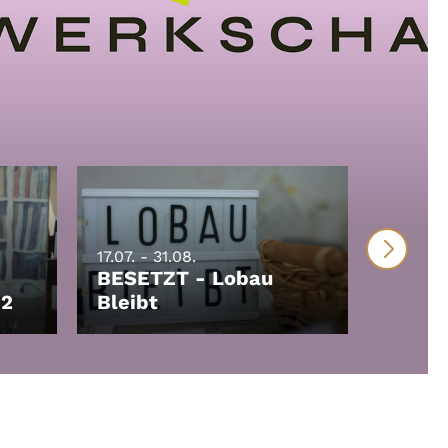
17.07. - 31.08.
BESETZT - Lobau
17.07. - 
 2
Bleibt
Spinn
LEIHEN
LEIHEN