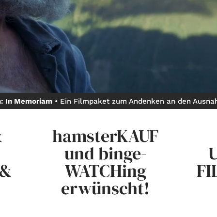
Gutscheine
& Filmpässe
Account
Suche
h: In Memoriam
• Ein Filmpaket zum Andenken an den Ausna
&
hamsterKAUF
n
und binge-
 &
WATCHing
FI
erwünscht!