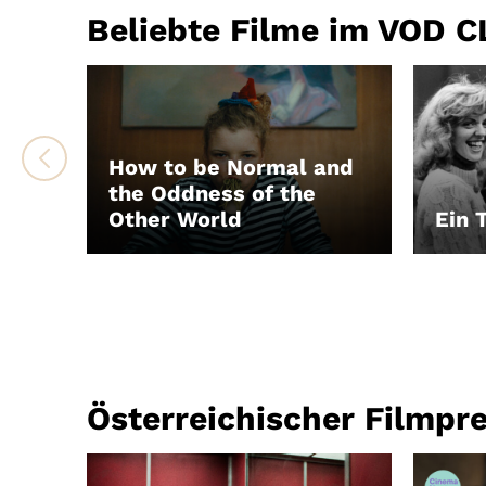
Beliebte Filme im VOD 
How to be Normal and
the Oddness of the
Other World
Ein 
LEIHEN
LEIH
Österreichischer Filmpr