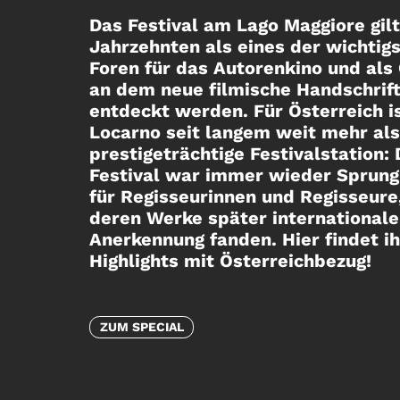
Die Temperaturen steigen – und w
sorgen für das passende
Sommerprogramm auf der Couch.
Passend zur aktuellen Hitzewelle
wir euch ein neues Filmpaket
zusammengestellt, das
österreichisches Kino,
Sommerstimmung und jede Menge
Unterhaltung vereint.
Zum Hitzerekord-Wochenende bie
wir einen Aktionspreis von 2,90€ j
im Paket!
ZUM FILMPAKET