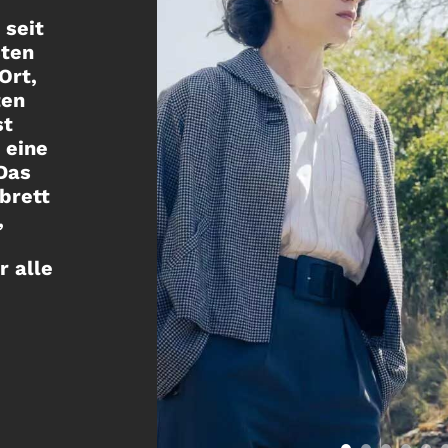
ir
 haben
ten
e Film