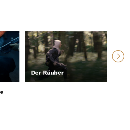
Der Räuber
Mot
LEIHEN
LEI