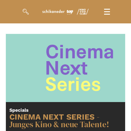
Filme
Magazin
Kuratierungen
Events
So geht’s
Filmpakete
Specials
-
Gutscheine
CINEMA NEXT SERIES
& Filmpässe
Junges Kino & neue Talente!