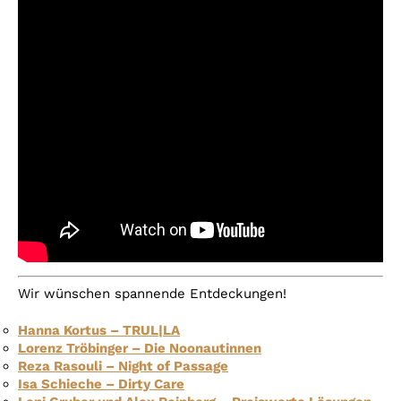
Wir wünschen spannende Entdeckungen!
Hanna Kortus – TRUL|LA
Lorenz Tröbinger – Die Noonautinnen
Reza Rasouli – Night of Passage
Isa Schieche – Dirty Care