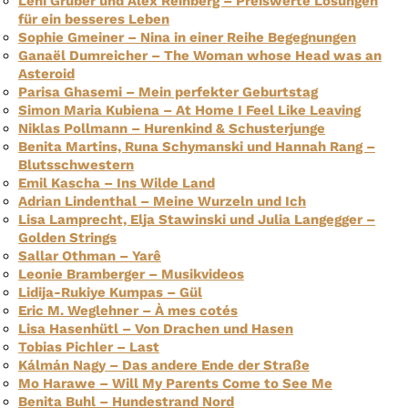
Leni Gruber und Alex Reinberg – Preiswerte Lösungen
für ein besseres Leben
Sophie Gmeiner – Nina in einer Reihe Begegnungen
Ganaël Dumreicher – The Woman whose Head was an
Asteroid
Parisa Ghasemi – Mein perfekter Geburtstag
Simon Maria Kubiena – At Home I Feel Like Leaving
Niklas Pollmann – Hurenkind & Schusterjunge
Benita Martins, Runa Schymanski und Hannah Rang –
Blutsschwestern
Emil Kascha – Ins Wilde Land
Adrian Lindenthal – Meine Wurzeln und Ich
Lisa Lamprecht, Elja Stawinski und Julia Langegger –
Golden Strings
Sallar Othman – Yarê
Leonie Bramberger – Musikvideos
Lidija-Rukiye Kumpas – Gül
Eric M. Weglehner – À mes cotés
Lisa Hasenhütl – Von Drachen und Hasen
Tobias Pichler – Last
Kálmán Nagy – Das andere Ende der Straße
Mo Harawe – Will My Parents Come to See Me
Benita Buhl – Hundestrand Nord