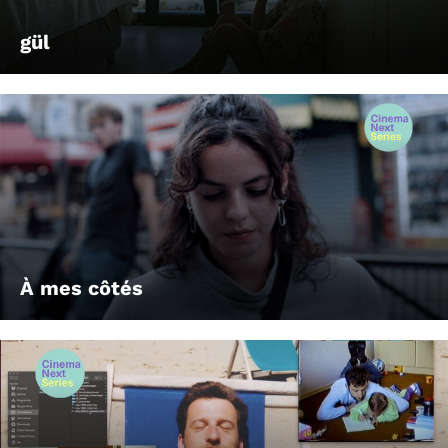
gül
À mes côtés