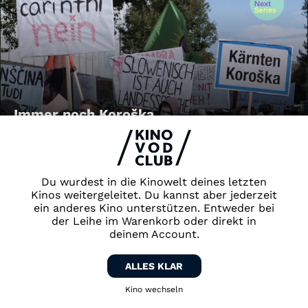
Immer noch Koroška
Du wurdest in die Kinowelt deines letzten
Kinos weitergeleitet. Du kannst aber jederzeit
ein anderes Kino unterstützen. Entweder bei
der Leihe im Warenkorb oder direkt in
deinem Account.
FRAUENFRAGMENTE: Galila &
ALLES KLAR
Zum Topkino
FRAUENFRAGMENTE: Gini und Resi
Kino wechseln
Zum Schikaneder Kino