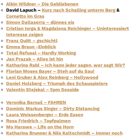
Albin Wildner – Die Gebliebenen
David Lapuch –
Kurz nach Schalling unterm Berg
&
Cornetto im Gras
Simon Dallaserra – dünnes eis
Cristian Iorga & Magdalena Reichinger – Uninteressiert
Interesse zeigen
Franz Quitt – gschichtl
Emma Braun -Einblick
Total Refusal – Hardly Working
Jan Prazak – Alles ist hin
Katharina Rabl – Ich kann jeder sagen, wer sagt Wir?
Florian Moses Bayer – Steh auf du Sau!
Leni Gruber & Alex Reinberg – Hollywood
Daniel Holzberg – Triumph des Schauspielers
Valentin Stejskal – 5pm Seaside
Veronika Barnaš – FAHREN
Dominic Markus Singer – Dirty Distancing
Laura Weissenberger – Erde Essen
Rosa Friedrich – Topfpalmen
Mo Harawe – Life on the Horn
Katharina Brunner & Nils Kaltschmidt – Immer noch