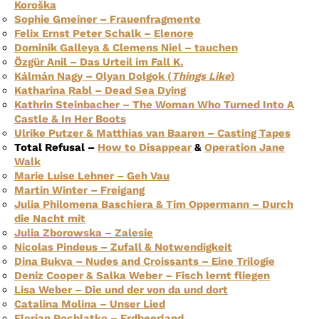
Koroška
Sophie Gmeiner – Frauenfragmente
Felix Ernst Peter Schalk – Elenore
Dominik Galleya & Clemens Niel – tauchen
Özgür Anil – Das Urteil im Fall K.
Kálmán Nagy – Olyan Dolgok (
Things Like
)
Katharina Rabl – Dead Sea Dying
Kathrin Steinbacher – The Woman Who Turned Into A
Castle & In Her Boots
Ulrike Putzer & Matthias van Baaren – Casting Tapes
Total Refusal –
How to Disappear
&
Operation Jane
Walk
Marie Luise Lehner – Geh Vau
Martin Winter – Freigang
Julia Philomena Baschiera & Tim Oppermann – Durch
die Nacht mit
Julia Zborowska – Zalesie
Nicolas Pindeus – Zufall & Notwendigkeit
Dina Bukva – Nudes and Croissants – Eine Trilogie
Deniz Cooper & Salka Weber – Fisch lernt fliegen
Lisa Weber – Die und der von da und dort
Catalina Molina – Unser Lied
Florian Pochlatko – Erdbeerland