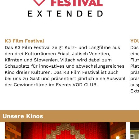
K3 Film Festival
YOU
Das K3 Film Festival zeigt Kurz- und Langfilme aus
Das
den drei Kulturräumen Friaul-Julisch Venetien,
ein
Kärnten und Slowenien. Villach wird dabei zum
Fil
Schauplatz für innovatives und abwechslungsreiches
Pla
Kino dreier Kulturen. Das K3 Film Festival ist auch
prä
bei uns zu Gast und präsentiert jährlich eine Auswahl
prä
der Gewinnerfilme im Events VOD CLUB.
aus
Ext
Unsere Kinos