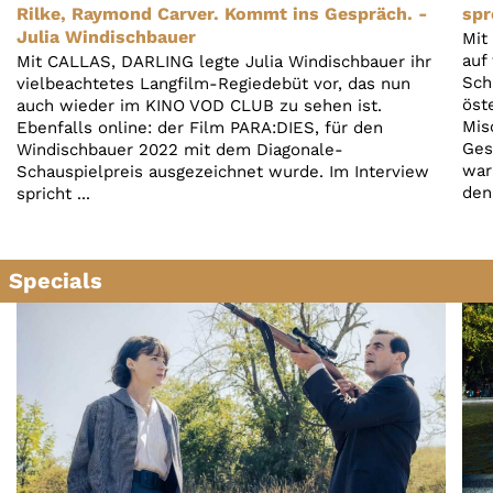
Account
Rilke, Raymond Carver. Kommt ins Gespräch. -
spr
Julia Windischbauer
Mit
Suche
auf
Mit CALLAS, DARLING legte Julia Windischbauer ihr
Sch
vielbeachtetes Langfilm-Regiedebüt vor, das nun
öst
auch wieder im KINO VOD CLUB zu sehen ist.
Mis
Ebenfalls online: der Film PARA:DIES, für den
Ges
Windischbauer 2022 mit dem Diagonale-
war
Schauspielpreis ausgezeichnet wurde. Im Interview
den
spricht ...
Specials