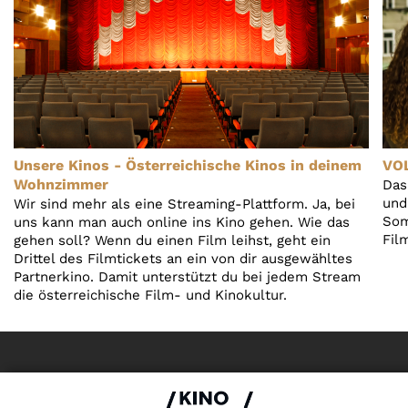
Unsere Kinos - Österreichische Kinos in deinem
VO
Wohnzimmer
Das
und
Wir sind mehr als eine Streaming-Plattform. Ja, bei
Som
uns kann man auch online ins Kino gehen. Wie das
Fil
gehen soll? Wenn du einen Film leihst, geht ein
Drittel des Filmtickets an ein von dir ausgewähltes
Partnerkino. Damit unterstützt du bei jedem Stream
die österreichische Film- und Kinokultur.
Impressum & Datenschutz
AGB