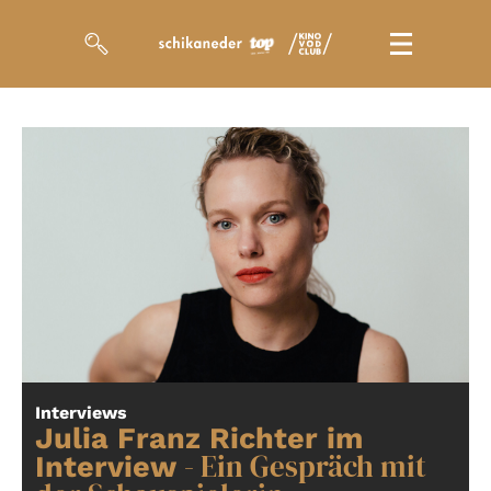
Filme
Magazin
Kuratierungen
Events
So geht’s
Filmpakete
Interviews
Gutscheine
Julia Franz Richter im
& Filmpässe
- Ein Gespräch mit
Interview