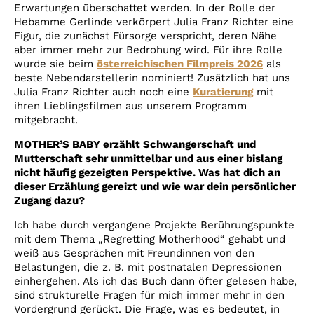
Erwartungen überschattet werden. In der Rolle der
Hebamme Gerlinde verkörpert Julia Franz Richter eine
Figur, die zunächst Fürsorge verspricht, deren Nähe
aber immer mehr zur Bedrohung wird. Für ihre Rolle
wurde sie beim
österreichischen Filmpreis 2026
als
beste Nebendarstellerin nominiert! Zusätzlich hat uns
Julia Franz Richter auch noch eine
Kuratierung
mit
ihren Lieblingsfilmen aus unserem Programm
mitgebracht.
MOTHER’S BABY erzählt Schwangerschaft und
Mutterschaft sehr unmittelbar und aus einer bislang
nicht häufig gezeigten Perspektive. Was hat dich an
dieser Erzählung gereizt und wie war dein persönlicher
Zugang dazu?
Ich habe durch vergangene Projekte Berührungspunkte
mit dem Thema „Regretting Motherhood“ gehabt und
weiß aus Gesprächen mit Freundinnen von den
Belastungen, die z. B. mit postnatalen Depressionen
einhergehen. Als ich das Buch dann öfter gelesen habe,
sind strukturelle Fragen für mich immer mehr in den
Vordergrund gerückt. Die Frage, was es bedeutet, in