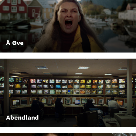
Å Øve
Abendland