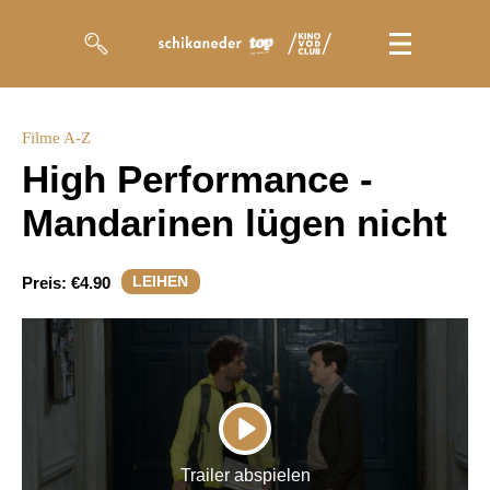
Filme
Filme A-Z
High Performance -
Magazin
Mandarinen lügen nicht
Kuratierungen
Events
LEIHEN
Preis:
€4.90
So geht’s
Filmpakete
Gutscheine
PLAY
& Filmpässe
Trailer abspielen