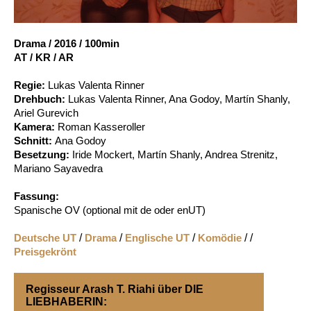
Account
Suche
Drama
/
2016
/
100min
AT / KR / AR
Regie:
Lukas Valenta Rinner
Drehbuch:
Lukas Valenta Rinner, Ana Godoy, Martín Shanly,
Ariel Gurevich
Kamera:
Roman Kasseroller
Schnitt:
Ana Godoy
Besetzung:
Iride Mockert, Martín Shanly, Andrea Strenitz,
Mariano Sayavedra
Fassung:
Spanische OV (optional mit de oder enUT)
Deutsche UT
/
Drama
/
Englische UT
/
Komödie
/ /
Preisgekrönt
Regisseur Arash T. Riahi über DIE
LIEBHABERIN: