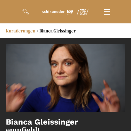
Kuratierungen
> Bianca Gleissinger
Filme
Magazin
Kuratierungen
Events
So geht’s
Filmpakete
Gutscheine
Bianca Gleissinger
& Filmpässe
empfiehlt