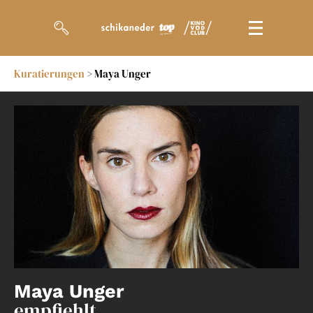
Kuratierungen
> Maya Unger
Filme
Magazin
Kuratierungen
Events
So geht’s
Filmpakete
Gutscheine
Maya Unger
& Filmpässe
empfiehlt