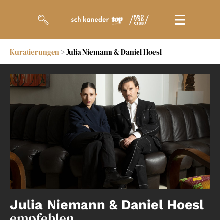
Kuratierungen
> Julia Niemann & Daniel Hoesl
Filme
Magazin
Kuratierungen
Events
So geht’s
Filmpakete
Gutscheine
Julia Niemann & Daniel Hoesl
& Filmpässe
empfehlen