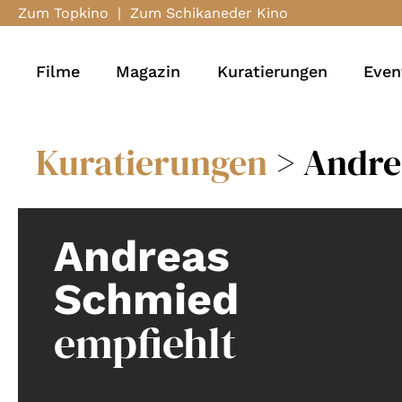
Zum Topkino
|
Zum Schikaneder Kino
Filme
Magazin
Kuratierungen
Even
Kuratierungen
> Andre
Andreas
Schmied
empfiehlt