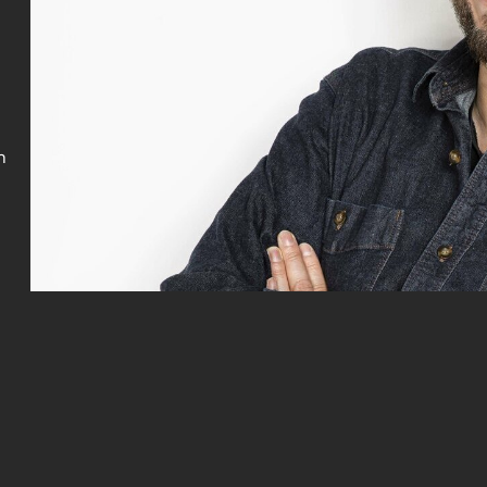
Gutscheine
& Filmpässe
Account
Suche
n