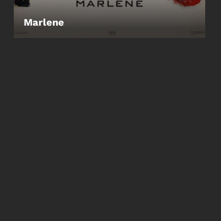
Marlene
LEIHEN