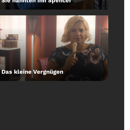
Sie nannten ihn Spencer
LEIHEN
Das kleine Vergnügen
LEIHEN